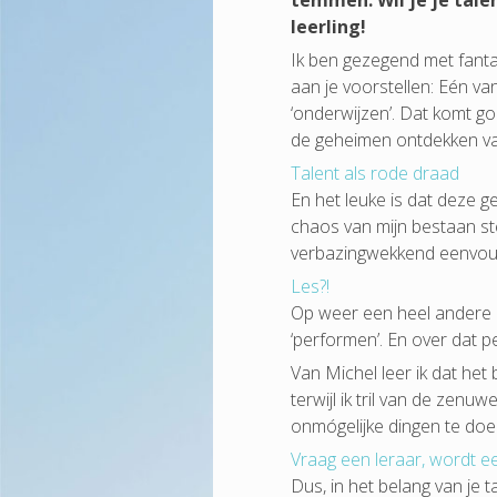
temmen. Wil je je tale
leerling!
Ik ben gezegend met fantas
aan je voorstellen: Eén van
‘onderwijzen’. Dat komt goe
de geheimen ontdekken van
Talent als rode draad
En het leuke is dat deze 
chaos van mijn bestaan st
verbazingwekkend eenvou
Les?!
Op weer een heel andere ma
‘performen’. En over dat 
Van Michel leer ik dat het
terwijl ik tril van de zen
onmógelijke dingen te doen
Vraag een leraar, wordt ee
Dus, in het belang van je 