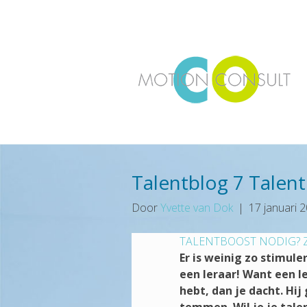
Talentblog 7 Talen
Door
Yvette van Dok
|
17 januari 
TALENTBOOST NODIG? 
Er is weinig zo stimuler
een leraar! Want een le
hebt, dan je dacht. Hij