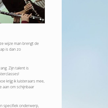
ze wijze man brengt de
tap is dan zo
ng. Zijn talent is
terclasses!
e krijg ik luisteraars mee,
 me aan om schijnbaar
een specifiek onderwerp,