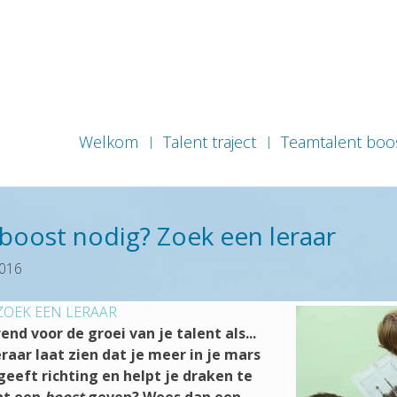
Welkom
Talent traject
Teamtalent boo
tboost nodig? Zoek een leraar
2016
ZOEK EEN LERAAR
end voor de groei van je talent als...
raar laat zien dat je meer in je mars
 geeft richting en helpt je draken te