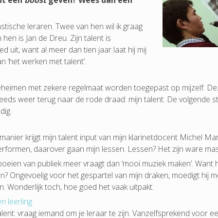
nt een
boost
geven? Wees dan een
tische leraren. Twee van hen wil ik graag
 hen is Jan de Dreu. Zijn talent is
d uit, want al meer dan tien jaar laat hij mij
 ‘het werken met talent’.
geheimen met zekere regelmaat worden toegepast op mijzelf. De
eeds weer terug naar de rode draad: mijn talent. De volgende s
dig.
nier krijgt mijn talent input van mijn klarinetdocent Michel Mara
performen, daarover gaan mijn lessen. Lessen? Het zijn ware mas
 boeien van publiek meer vraagt dan ‘mooi muziek maken’. Want ho
uwen? Ongevoelig voor het gespartel van mijn draken, moedigt hij
. Wonderlijk toch, hoe goed het vaak uitpakt.
n leerling
talent: vraag iemand om je leraar te zijn. Vanzelfsprekend voor 