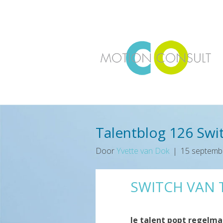
Talentblog 126 Swit
Door
Yvette van Dok
|
15 septemb
SWITCH VAN 
Je talent popt regelma