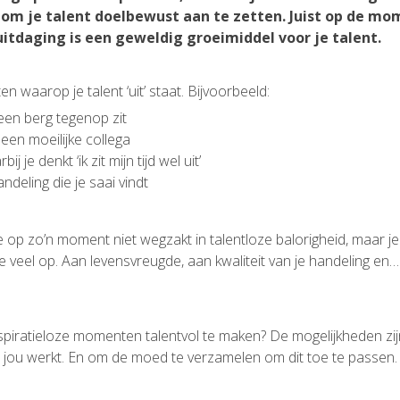
t om je talent doelbewust aan te zetten. Juist op de mo
uitdaging is een geweldig groeimiddel voor je talent.
n waarop je talent ‘uit’ staat. Bijvoorbeeld:
 een berg tegenop zit
en moeilijke collega
 je denkt ‘ik zit mijn tijd wel uit’
deling die je saai vindt
 op zo’n moment niet wegzakt in talentloze balorigheid, maar je
e veel op. Aan levensvreugde, aan kwaliteit van je handeling e
spiratieloze momenten talentvol te maken? De mogelijkheden zij
jou werkt. En om de moed te verzamelen om dit toe te passen.