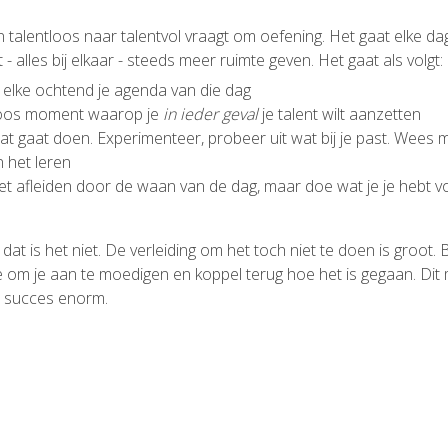
talentloos naar talentvol vraagt om oefening. Het gaat elke dag
t - alles bij elkaar - steeds meer ruimte geven. Het gaat als volgt:
 elke ochtend je agenda van die dag
loos moment waarop je
in ieder geval
je talent wilt aanzetten
t gaat doen. Experimenteer, probeer uit wat bij je past. Wees mi
n het leren
niet afleiden door de waan van de dag, maar doe wat je je hebt
r dat is het niet. De verleiding om het toch niet te doen is groot
e om je aan te moedigen en koppel terug hoe het is gegaan. Dit m
e succes enorm.